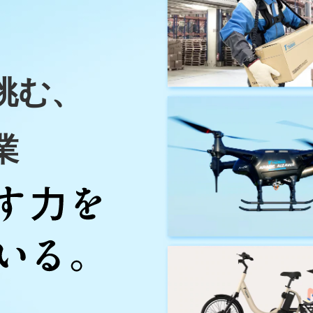
挑む、
業