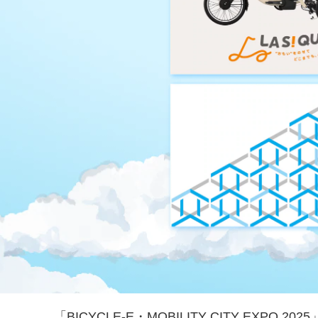
「BICYCLE-E・MOBILITY CITY EXPO