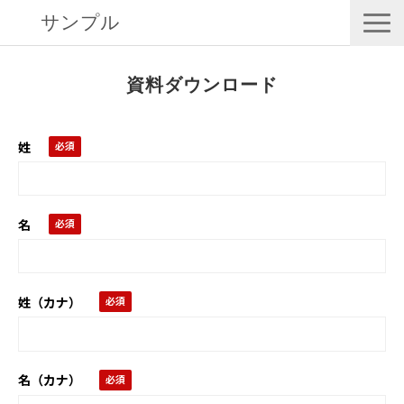
サンプル
eLINK TP
資料ダウンロード
特長・ユースケース
選ばれる理由
姓
導入事例
仕様
名
Q&A
姓（カナ）
名（カナ）